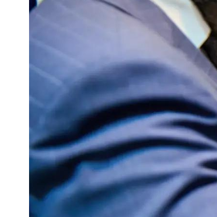
Купить билет
Пушкинская
карта
Адрес:
105064, г.
Москва ул. Казакова,
д.18с 1
Проезд:
м.Курская
Посетителям:
+7 (499) 941-07-73
metodsportsmus@mail.ru
info@museumsport.ru
Режим работы:
Пн. - Пт. 10.00-17.00
Сб. 10.30-16.00