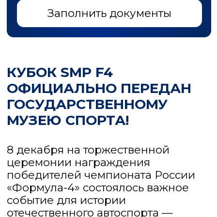
победителей чемпионата России
«Формула-4» состоялось важное
событие для истории
отечественного автоспорта —
главный Кубок чемпионов SMP F4
был передан на постоянное
хранение в Государственный музей
спорта.
В этот день награды призёрам
вручал российский пилот
Формулы-1 Сергей Сироткин, а
первым именем, выгравированным
на Кубке, стало имя абсолютного
чемпиона серии — Ярослава
Шевырталова.
Теперь этот трофей, который
ежегодно будет пополняться
именами новых чемпионов России,
занял достойное место в
экспозиции нашего Музея.
Мы благодарим Российскую
автомобильную федерацию за