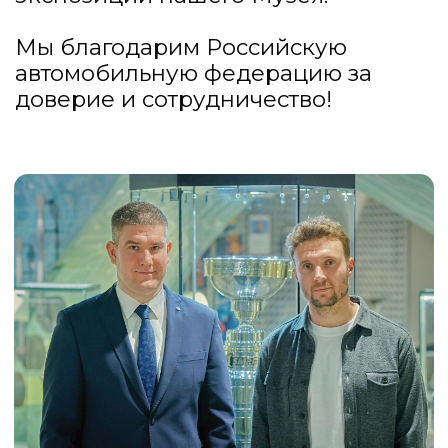
Купить билет
Пушкинская
карта
Адрес:
105064, г.
Москва ул. Казакова,
д.18с 1
Проезд:
м.Курская
Посетителям:
+7 (499) 941-07-73
metodsportsmus@mail.ru
info@museumsport.ru