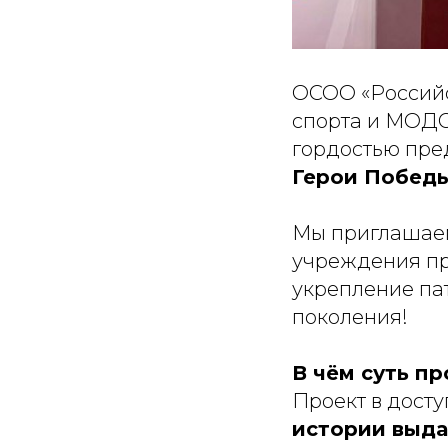
ОСОО «Российс
спорта и МОДС
гордостью пре
Герои Победы
Мы приглашаем
учреждения пр
укрепление па
поколения!
В чём суть пр
Проект в дост
истории выда