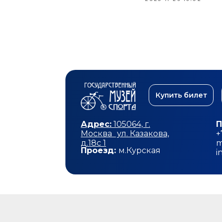
Купить билет
Адрес:
105064, г.
П
Москва ул. Казакова,
+
д.18с 1
m
Проезд:
м.Курская
i