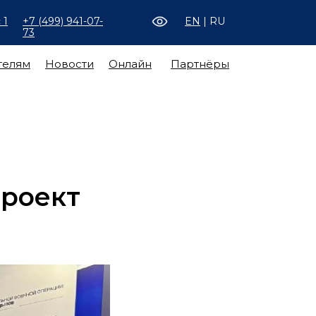
 1
+7 (499) 941-07-
EN
| RU
73
телям
Новости
Онлайн
Партнёры
проект