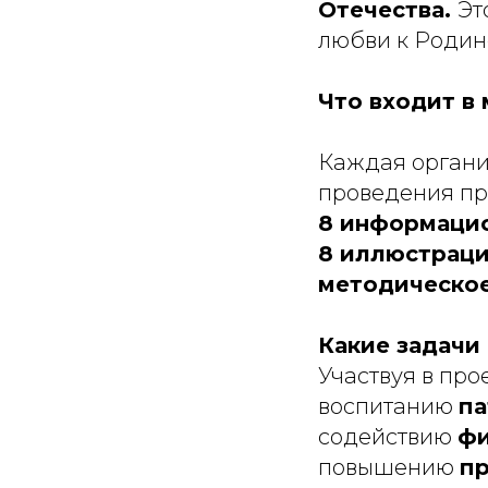
Отечества.
Эт
любви к Родин
Что входит в
Каждая органи
проведения пр
8 информацио
8 иллюстраци
методическо
Какие задачи
Участвуя в про
воспитанию
па
содействию
фи
повышению
п