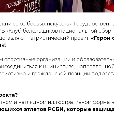
кий союз боевых искусств», Государственн
Б «Клуб болельщиков национальной сборн
дставляют патриотический проект:
«Герои 
»!
 спортивные организации и образователь
исоединиться к инициативе, направленной
триотизма и гражданской позиции подрас
оекта?
упном и наглядном иллюстративном формат
ющихся атлетов РСБИ, которые защищ