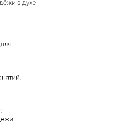
дёжи в духе
 для
анятий.
;
ёжи;