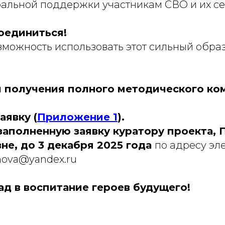
ральной поддержки участникам СВО и их се
оединиться!
озможность использовать этот сильный обра
и получения полного методического ко
аявку (
П
риложение 1
).
 заполненную заявку куратору проекта,
не, до 3 декабря 2025 года
по адресу эл
khova@yandex.ru
ад в воспитание героев будущего!