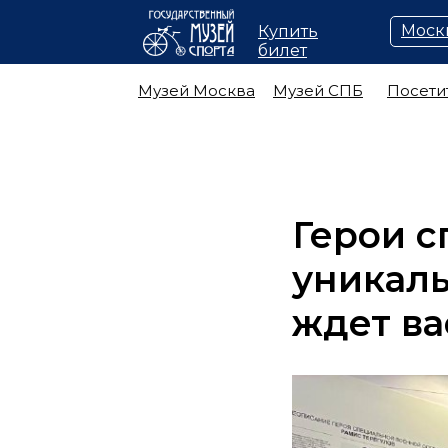
Моск
Купить
билет
Музей Москва
Музей СПБ
Посети
Герои с
уникал
ждет ва