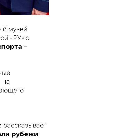
ый музей
ой «РУ» с
спорта –
ные
 на
тающего
е рассказывает
али рубежи