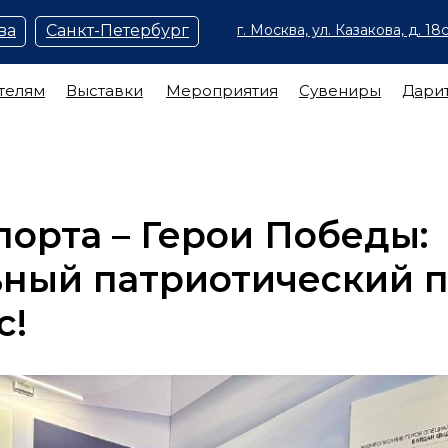
ва
Санкт-Петербург
г. Москва, ул. Казакова, д. 18с
телям
Выставки
Мероприятия
Сувениры
Дари
порта – Герои Победы:
ьный патриотический 
с!