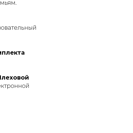
мьям.
зовательный
мплекта
 Плеховой
ектронной