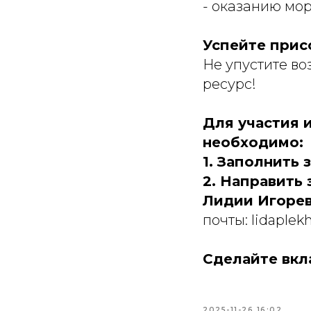
- оказанию мо
Успейте прис
Не упустите в
ресурс!
Для участия 
необходимо:
1. Заполнить з
2. Направить
Лидии Игорев
почты: lidaple
Сделайте вкл
2025-11-26 16:02