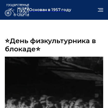
Основан в 1957 году
⭐️День физкультурника в
блокаде⭐️