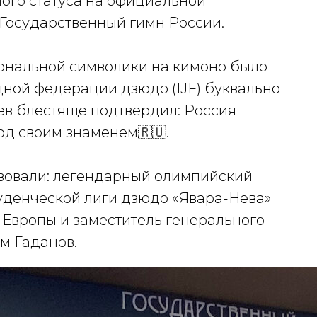
ного статуса на официальной
Государственный гимн России.
ональной символики на кимоно было
ой федерации дзюдо (IJF) буквально
иев блестяще подтвердил: Россия
од своим знаменем🇷🇺.
вовали: легендарный олимпийский
уденческой лиги дзюдо «Явара-Нева»
 Европы и заместитель генерального
м Гаданов.