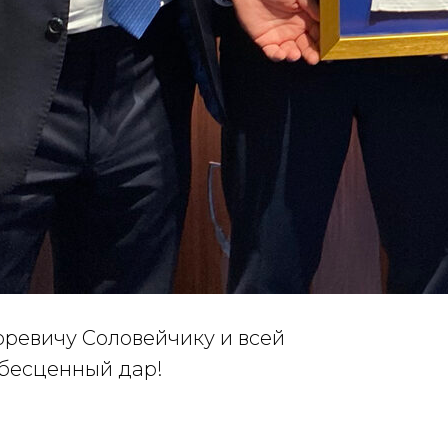
ревичу Соловейчику и всей
 бесценный дар!