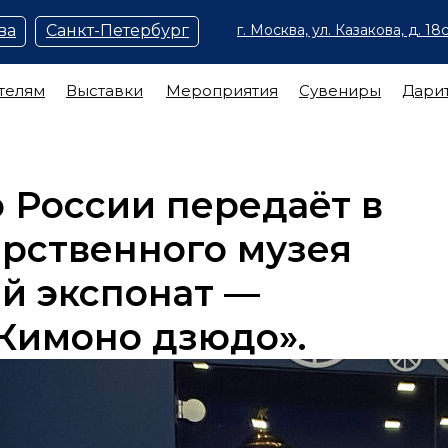
ва
Санкт-Петербург
г. Москва, ул. Казакова, д. 18с
телям
Выставки
Мероприятия
Сувениры
Дари
 России передаёт в
рственного музея
й экспонат —
Кимоно дзюдо».