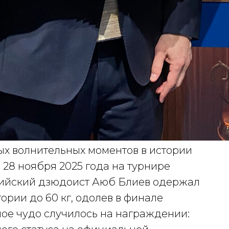
ых волнительных моментов в истории
 28 ноября 2025 года на турнире
ийский дзюдоист Аюб Блиев одержал
ории до 60 кг, одолев в финале
ное чудо случилось на награждении: