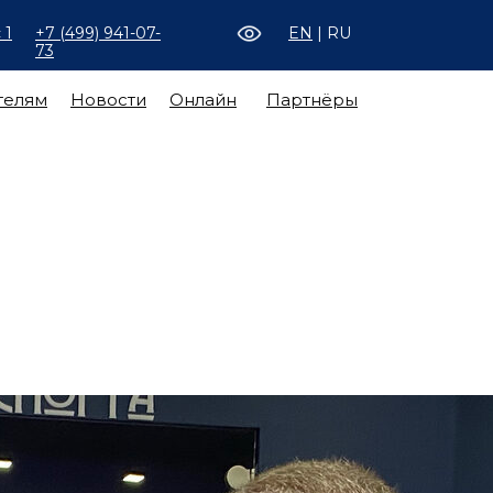
 1
+7 (499) 941-07-
EN
| RU
73
телям
Новости
Онлайн
Партнёры