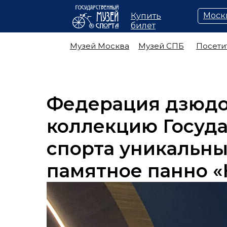
Моск
Купить
билет
Музей Москва
Музей СПБ
Посети
Федерация дзюдо
коллекцию Госуда
спорта уникальны
памятное панно «