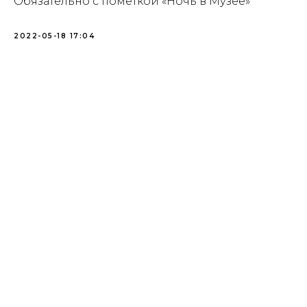
Обязательно с пометкой «Ночь в Музее»
2022-05-18 17:04
Купить билет
Пушкинская
карта
Адрес:
105064, г.
Москва ул. Казакова,
д.18с 1
Проезд:
м.Курская