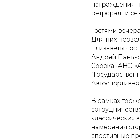
награждения п
ретроралли сез
Гостями вечера
Для них прове
Елизаветы сос
Андрей Панько
Сорока (АНО «
"Государственн
Автоспортивно
В рамках торж
сотрудничеств
классических 
намерения сто
спортивные пр