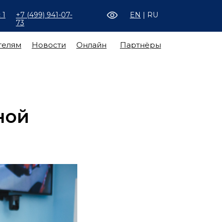
 1
+7 (499) 941-07-
EN
| RU
73
телям
Новости
Онлайн
Партнёры
ной