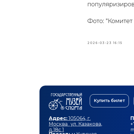
популяризиров
Фото: "Комите
2026-03-23 16:15
Купить билет
Адрес:
105064, г.
П
Москва ул. Казакова,
+
д.18с 1
m