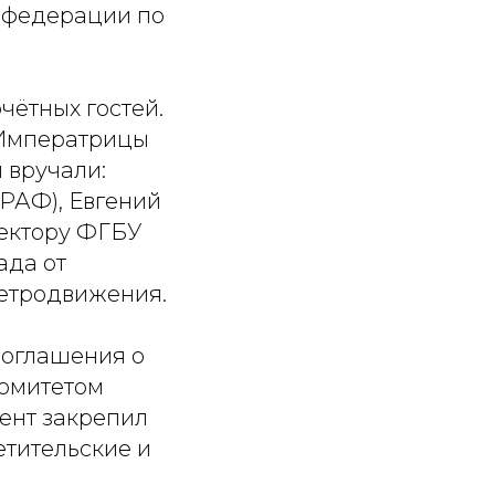
 федерации по
чётных гостей.
е Императрицы
 вручали:
РАФ), Евгений
ректору ФГБУ
ада от
ретродвижения.
соглашения о
Комитетом
ент закрепил
етительские и