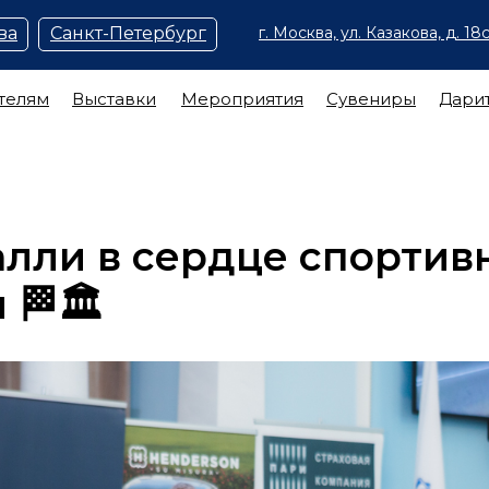
ва
Санкт-Петербург
г. Москва, ул. Казакова, д. 18с
телям
Выставки
Мероприятия
Сувениры
Дари
лли в сердце спортив
🏁🏛️