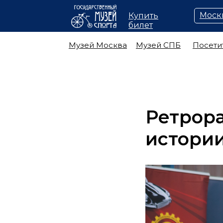
Моск
Купить
билет
Музей Москва
Музей СПБ
Посети
Ретрора
истории 