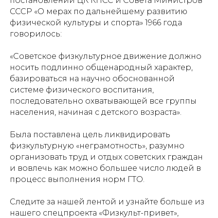
постановлении ЦК КПСС и Совета Министров
СССР «О мерах по дальнейшему развитию
физической культуры и спорта» 1966 года
говорилось:
«Советское физкультурное движение должно
Купить билет
носить подлинно общенародный характер,
базироваться на научно обоснованной
Пушкинская
системе физического воспитания,
карта
последовательно охватывающей все группы
населения, начиная с детского возраста».
Адрес:
105064, г.
Москва ул. Казакова,
Была поставлена цель ликвидировать
д.18с 1
Проезд:
м.Курская
физкультурную «неграмотность», разумно
организовать труд и отдых советских граждан
Посетителям:
+7 (499) 941-07-73
и вовлечь как можно большее число людей в
metodsportsmus@mail.ru
процесс выполнения норм ГТО.
info@museumsport.ru
Режим работы:
Следите за нашей лентой и узнайте больше из
Пн. - Пт. 10.00-17.00
нашего спецпроекта «Физкульт-привет»,