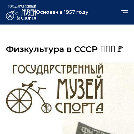
Основан в 1957 году
Физкультура в СССР 🏃🏻‍♂️🚩