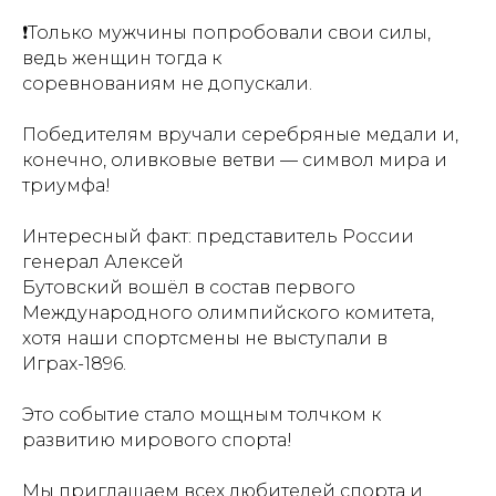
❗️Только мужчины попробовали свои силы,
Пушкинская
ведь женщин тогда к
карта
соревнованиям не допускали.
Адрес:
105064, г.
Победителям вручали серебряные медали и,
Москва ул. Казакова,
конечно, оливковые ветви — символ мира и
д.18с 1
триумфа!
Проезд:
м.Курская
Посетителям:
Интересный факт: представитель России
+7 (499) 941-07-73
генерал Алексей
metodsportsmus@mail.ru
info@museumsport.ru
Бутовский вошёл в состав первого
Международного олимпийского комитета,
Режим работы:
хотя наши спортсмены не выступали в
Пн. - Пт. 10.00-17.00
Сб. 10.30-16.00
Играх-1896.
Вс. 10.00-17.00
Это событие стало мощным толчком к
Документы:
развитию мирового спорта!
Противодействие коррупции
Мы приглашаем всех любителей спорта и