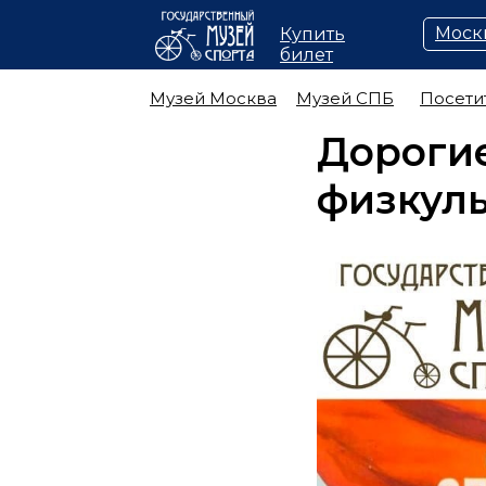
Моск
Купить
билет
Музей Москва
Музей СПБ
Посети
Дорогие
физкуль