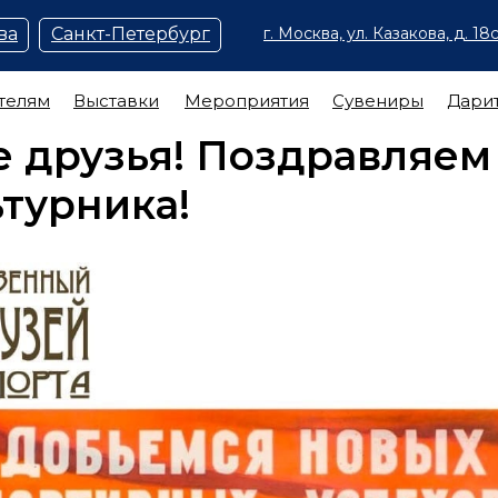
ва
Санкт-Петербург
г. Москва, ул. Казакова, д. 18с
телям
Выставки
Мероприятия
Сувениры
Дари
 друзья! Поздравляем
турника!