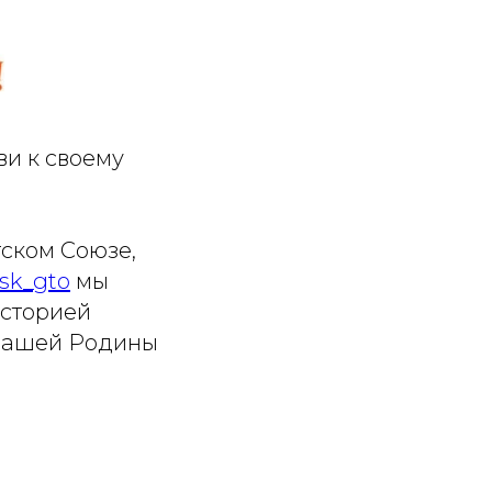
ви к своему
тском Союзе,
sk_gto
мы
историей
 нашей Родины