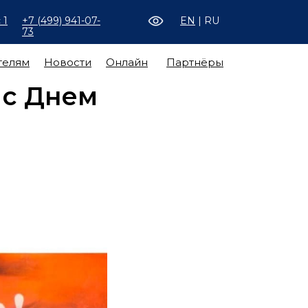
 1
+7 (499) 941-07-
EN
| RU
73
телям
Новости
Онлайн
Партнёры
 с Днем