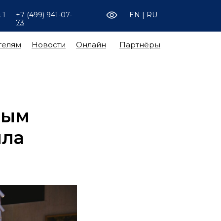
 1
+7 (499) 941-07-
EN
| RU
73
телям
Новости
Онлайн
Партнёры
ным
ила