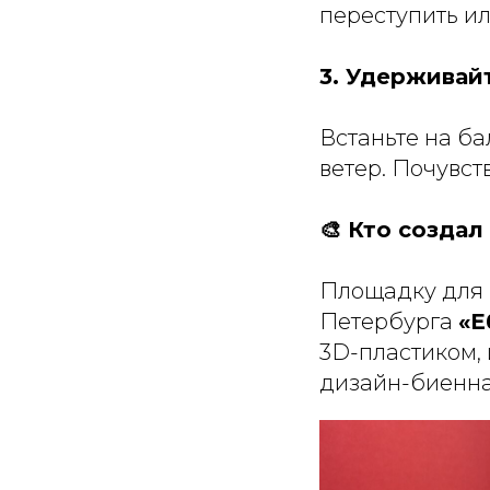
переступить ил
3. Удерживай
Встаньте на ба
ветер. Почувст
🎨 Кто создал
Площадку для 
Петербурга
«Е
3D-пластиком, 
дизайн-биенна