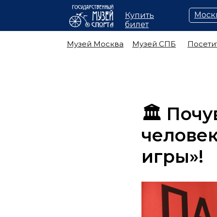
Моск
Купить
билет
Музей Москва
Музей СПБ
Посети
🏛️ Поч
человек
игры»!