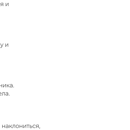
я и
у и
ника.
ела.
 наклониться,