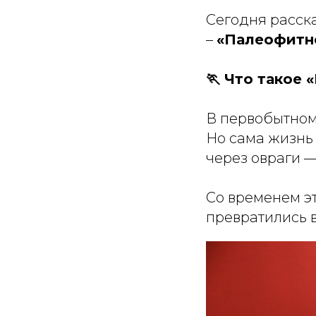
Сегодня расск
–
«Палеофитн
🏃 Что такое
В первобытном
Но сама жизнь 
через овраги —
Со временем э
превратились в