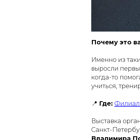
Почему это в
Именно из так
выросли первые
когда-то помог
учиться, трени
📍
Где:
Филиал 
Выставка орган
Санкт-Петерб
Владимира П