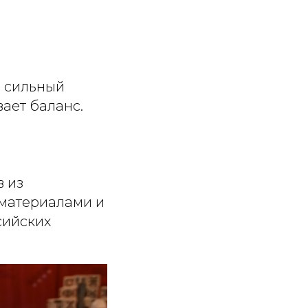
я сильный
вает баланс.
 из
 материалами и
сийских