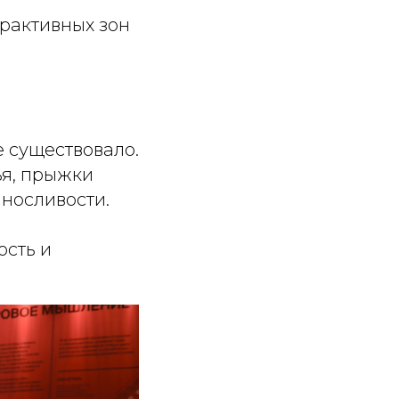
рактивных зон
 существовало.
ья, прыжки
ыносливости.
ость и