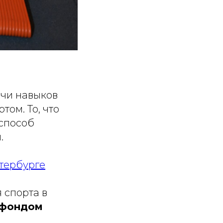
ачи навыков
том. То, что
 способ
.
етербурге
 спорта в
 фондом