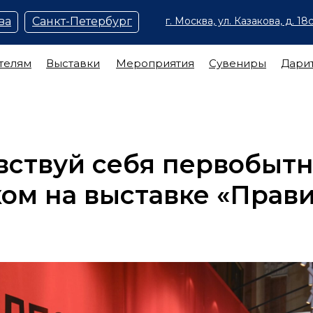
ва
Санкт-Петербург
г. Москва, ул. Казакова, д. 18с
телям
Выставки
Мероприятия
Сувениры
Дари
увствуй себя первобыт
ом на выставке «Прав