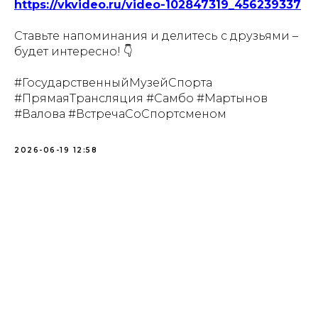
https://vkvideo.ru/video-102847319_456239337
Ставьте напоминания и делитесь с друзьями –
будет интересно! 👇
#ГосударственныйМузейСпорта
#ПрямаяТрансляция #Самбо #Мартынов
#Валова #ВстречаСоСпортсменом
2026-06-19 12:58