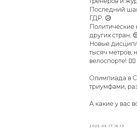
тренеров и жур
Последний шан
ГДР. 😥
Политические 
других стран. 
Новые дисципл
тысяч метров, 
велоспорте! 🚴‍♀️
Олимпиада в Се
триумфами, ра
А какие у вас
2025-09-17 16:13