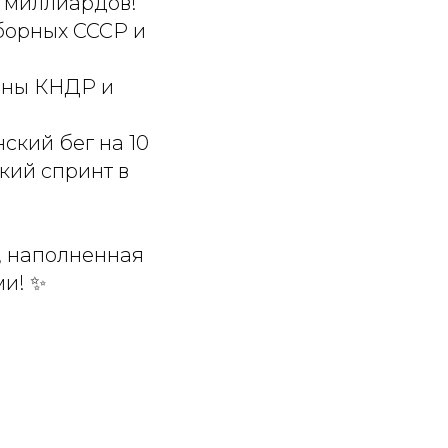
3 миллиардов!
борных СССР и
роны КНДР и
ский бег на 10
кий спринт в
а, наполненная
и! ✨