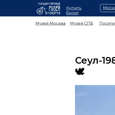
Моск
Купить
билет
Музей Москва
Музей СПБ
Посети
Сеул-19
🕊️