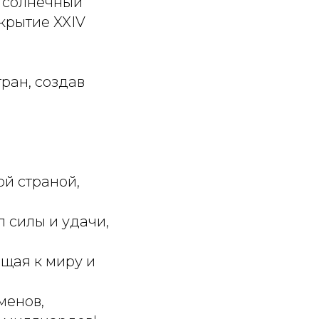
в солнечный
ткрытие XXIV
тран, создав
ой страной,
 силы и удачи,
щая к миру и
менов,