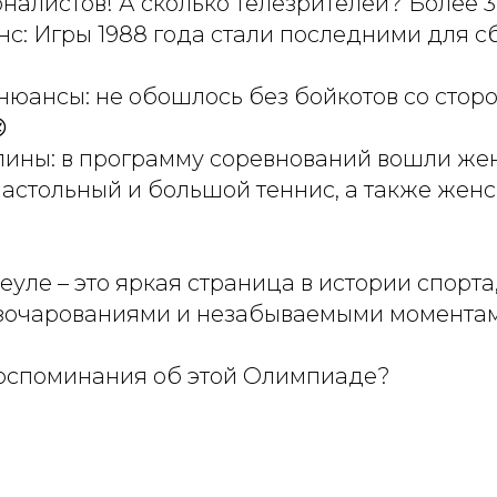
налистов! А сколько телезрителей? Более 
с: Игры 1988 года стали последними для с
нюансы: не обошлось без бойкотов со сто

ины: в программу соревнований вошли жен
настольный и большой теннис, а также женс
уле – это яркая страница в истории спорт
зочарованиями и незабываемыми моментам
 воспоминания об этой Олимпиаде?