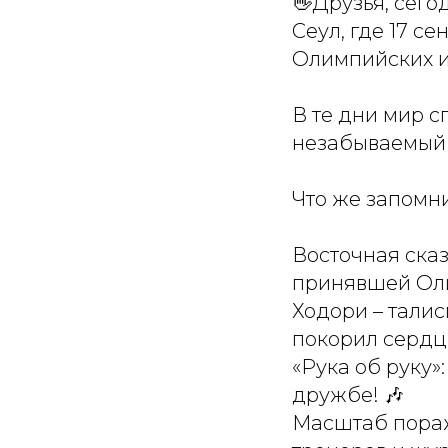
👋Друзья, сег
Сеул, где 17 с
Олимпийских и
В те дни мир с
незабываемый 
Что же запомн
Восточная сказ
принявшей Оли
Ходори – талис
покорил сердца
«Рука об руку
дружбе! 🎶
Масштаб поража