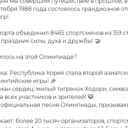
одня мы совершим путешествие в прошлое, 
ентября 1988 года состоялось грандиозное о
гр!
порта объединил 8465 спортсменов из 159 с
праздник силы, духа и дружбы! 🤝
илось на этой Олимпиаде?
ка: Республика Корея стала второй азиатск
мпийские игры! 🎉
ман сердец: милый тигренок Ходори, символ
 всех участников и зрителей! 🐯
»: официальная песня Олимпиады, призываю
ет: более 20 тысяч организаторов, спортс