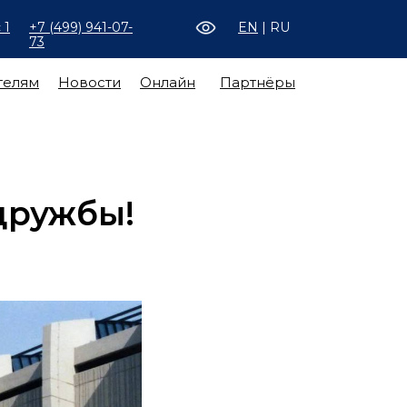
 1
+7 (499) 941-07-
EN
| RU
73
телям
Новости
Онлайн
Партнёры
дружбы!