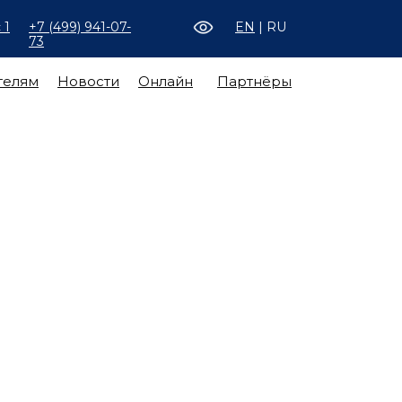
 1
+7 (499) 941-07-
EN
| RU
73
телям
Новости
Онлайн
Партнёры