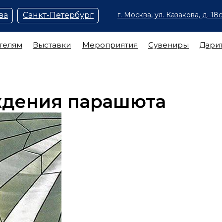
ва
Санкт-Петербург
г. Москва, ул. Казакова, д. 18с
телям
Выставки
Мероприятия
Сувениры
Дари
ждения парашюта