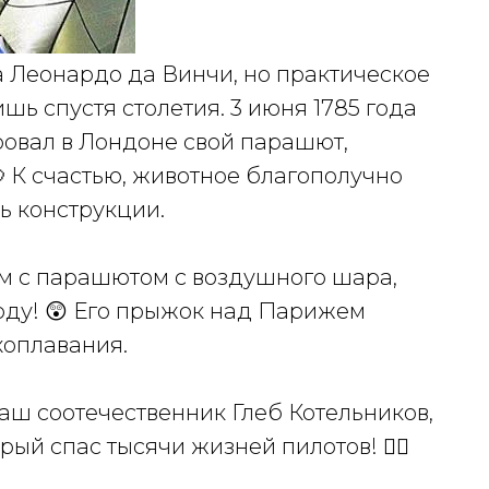
а Леонардо да Винчи, но практическое
ь спустя столетия. 3 июня 1785 года
вал в Лондоне свой парашют,
 К счастью, животное благополучно
ь конструкции.
м с парашютом с воздушного шара,
году! 😲 Его прыжок над Парижем
хоплавания.
ш соотечественник Глеб Котельников,
й спас тысячи жизней пилотов! 🦸‍♂️