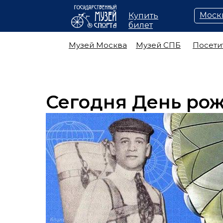
Моск
Купить
билет
Музей Москва
Музей СПБ
Посети
Сегодня День ро