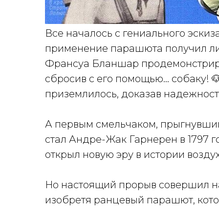
Все началось с гениального эскиз
применение парашюта получил лиш
Франсуа Бланшар продемонстриро
сбросив с его помощью… собаку! 
приземлилось, доказав надежност
А первым смельчаком, прыгнувши
стал Андре-Жак Гарнерен в 1797 
открыл новую эру в истории возду
Но настоящий прорыв совершил на
изобретя ранцевый парашют, которы