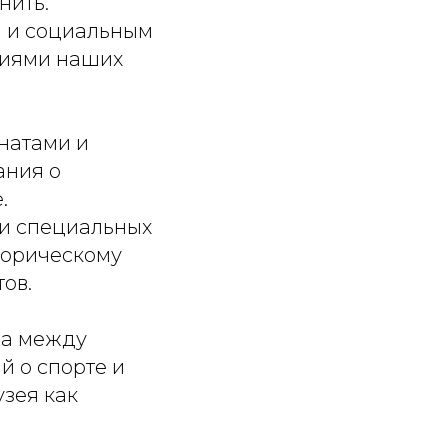
нить.
м и социальным
ниями наших
натами и
ания о
.
 и специальных
торическому
ов.
на между
й о спорте и
зея как