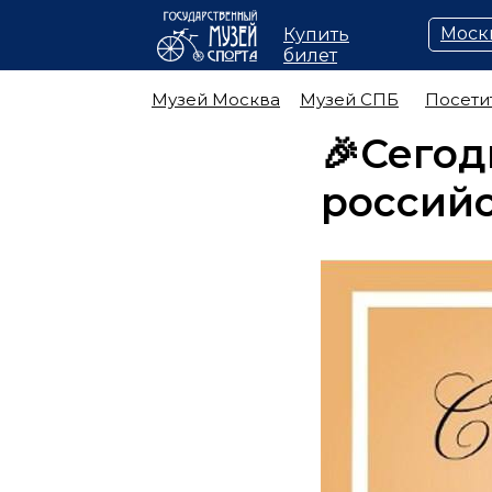
Моск
Купить
билет
Музей Москва
Музей СПБ
Посети
🎉Сегод
российс