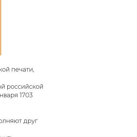
ой печати,
ой российской
нваря 1703
олняют друг