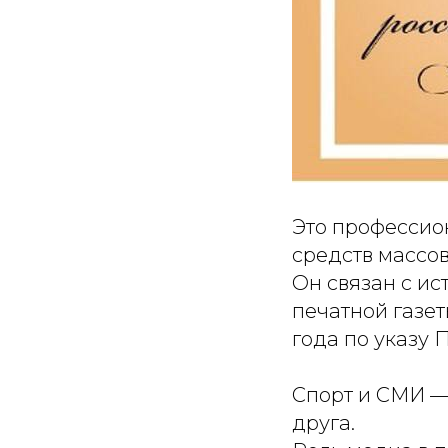
Это профессио
средств массо
Он связан с и
печатной газет
года по указу П
Спорт и СМИ —
друга.