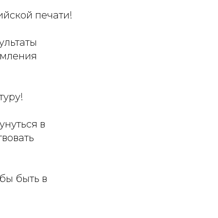
ийской печати!
ультаты
емления
туру!
унуться в
твовать
бы быть в