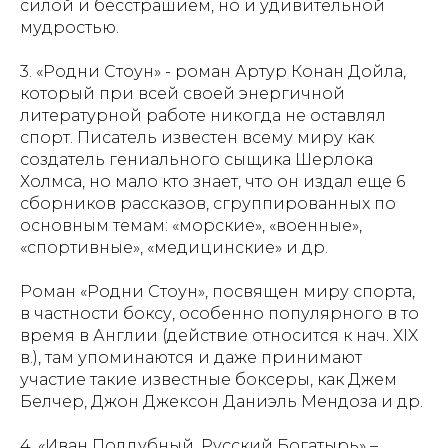
силой и бесстрашием, но и удивительной
мудростью.
3. «Родни Стоун» - роман Артур Конан Дойла,
который при всей своей энергичной
литературной работе никогда не оставлял
спорт. Писатель известен всему миру как
создатель гениального сыщика Шерлока
Холмса, но мало кто знает, что он издал еще 6
сборников рассказов, сгруппированных по
основным темам: «морские», «военные»,
«спортивные», «медицинские» и др.
Роман «Родни Стоун», посвящен миру спорта,
в частности боксу, особенно популярного в то
время в Англии (действие относится к нач. XIX
в.), там упоминаются и даже принимают
участие такие известные боксеры, как Джем
Белчер, Джон Джексон Даниэль Мендоза и др.
4. «Иван Поддубный. Русский Богатырь» –