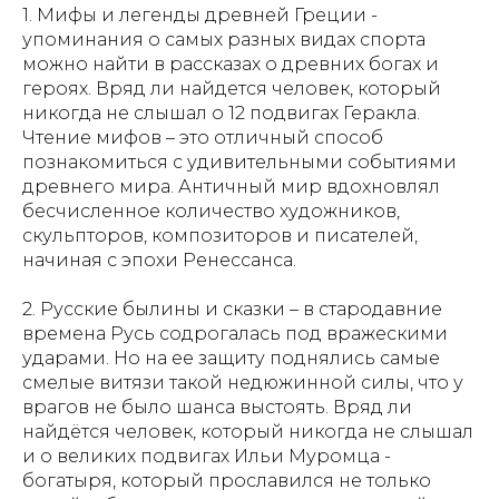
1. Мифы и легенды древней Греции -
упоминания о самых разных видах спорта
можно найти в рассказах о древних богах и
героях. Вряд ли найдется человек, который
никогда не слышал о 12 подвигах Геракла.
Чтение мифов – это отличный способ
познакомиться с удивительными событиями
древнего мира. Античный мир вдохновлял
бесчисленное количество художников,
скульпторов, композиторов и писателей,
начиная с эпохи Ренессанса.
2. Русские былины и сказки – в стародавние
времена Русь содрогалась под вражескими
ударами. Но на ее защиту поднялись самые
смелые витязи такой недюжинной силы, что у
врагов не было шанса выстоять. Вряд ли
найдётся человек, который никогда не слышал
и о великих подвигах Ильи Муромца -
богатыря, который прославился не только