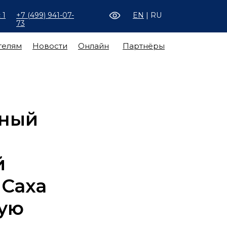
 1
+7 (499) 941-07-
EN
| RU
73
телям
Новости
Онлайн
Партнёры
нный
й
 Саха
ную