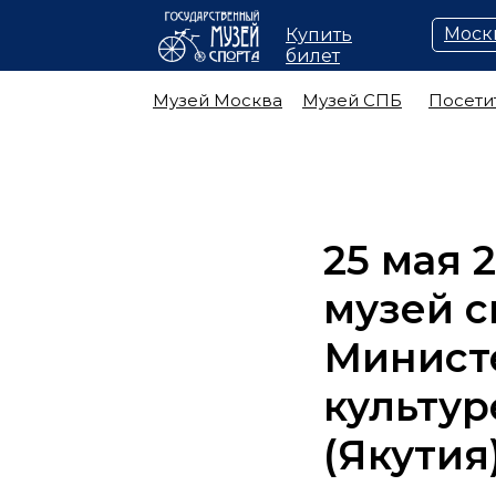
Моск
Купить
билет
Музей Москва
Музей СПБ
Посети
25 мая 
музей с
Минист
культур
(Якутия