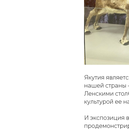
Якутия являет
нашей страны 
Ленскими стол
культурой ее н
И экспозиция 
продемонстрир