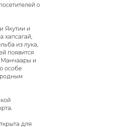
посетителей о
и Якутии и
а хапсагай,
льба из лука,
лей появится
м Манчаары и
о особе
ародным
ской
рта.
открыта для