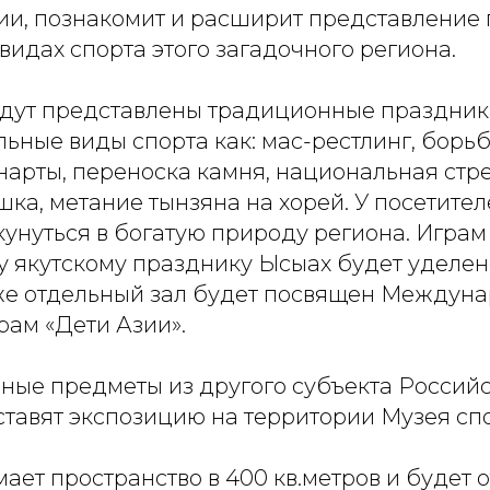
ии, познакомит и расширит представление 
идах спорта этого загадочного региона.
удут представлены традиционные праздник
ьные виды спорта как: мас-рестлинг, борьб
арты, переноска камня, национальная стре
шка, метание тынзяна на хорей. У посетите
кунуться в богатую природу региона. Игра
 якутскому празднику Ысыах будет уделен
же отдельный зал будет посвящен Междун
рам «Дети Азии».
ные предметы из другого субъекта Россий
тавят экспозицию на территории Музея спо
ает пространство в 400 кв.метров и будет 