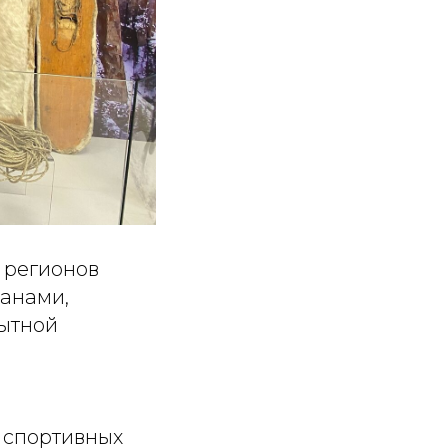
 регионов
манами,
ытной
 спортивных