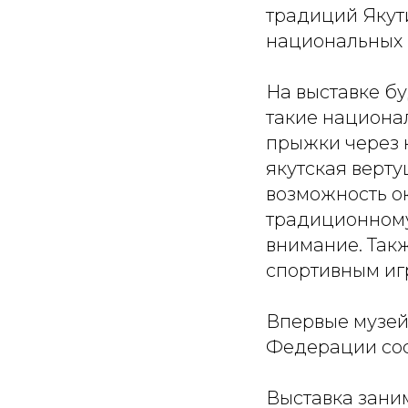
традиций Якут
национальных в
На выставке б
такие национал
прыжки через н
якутская верту
возможность о
традиционному
внимание. Так
спортивным иг
Впервые музей
Федерации сос
Выставка заним