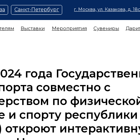
ва
Санкт-Петербург
г. Москва, ул. Казакова, д. 18с
телям
Выставки
Мероприятия
Сувениры
Дари
2024 года Государстве
порта совместно с
ерством по физическо
е и спорту республики
) откроют интерактив