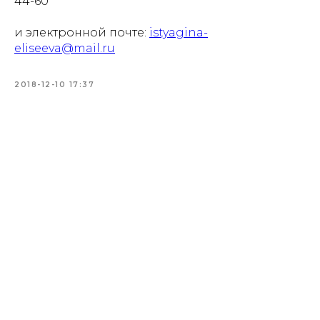
44-60
и электронной почте:
istyagina-
eliseeva@mail.ru
2018-12-10 17:37
Купить билет
Пушкинская
карта
Адрес:
105064, г.
Москва ул. Казакова,