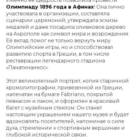
Именно её щедрость позволила провести
Олимпиаду 1896 года в Афинах
! Она лично
участвовала в организации, составляла
сценарии церемоний, утверждала эскизы
медалей и даже посадила оливковое дерево
на Акрополе как символ мира и возрождения.
Её вклад помог не только вернуть миру
Олимпийские игры, но и способствовал
развитию спорта в Греции, в том числе
реставрации легендарного стадиона
«Панатинаикос».
Этот великолепный портрет, копия старинной
хромолитографии, привезённой из Греции,
напечатан на бумаге Fabriano, покрытой
левкасом и лаком, и оформлен в красивый
багет с музейным стеклом.
Он станет
настоящим украшением нашего музея и будет
вдохновлять посетителей, напоминая о силе
духа, стремлении к спортивным вершинам и
глубокой исторической связи.