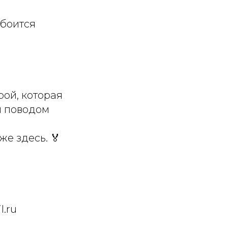
 боится
рой, которая
м поводом
е здесь. 🏅
l.ru