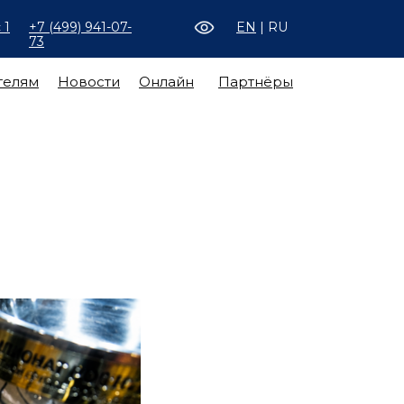
 1
+7 (499) 941-07-
EN
| RU
73
телям
Новости
Онлайн
Партнёры