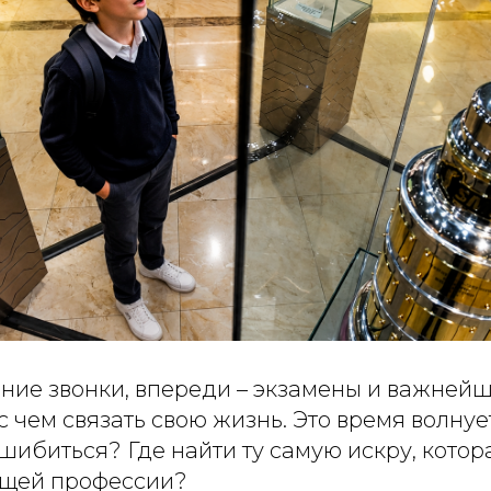
ние звонки, впереди – экзамены и важнейш
 с чем связать свою жизнь. Это время волнуе
ошибиться? Где найти ту самую искру, кото
ущей профессии?