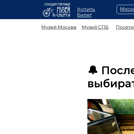
Моск
Купить
билет
Музей Москва
Музей СПБ
Посети
🔔 Посл
выбират