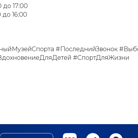
0 до 17:00
0 до 16:00
нныйМузейСпорта #ПоследнийЗвонок #Вы
ВдохновениеДляДетей #СпортДляЖизни