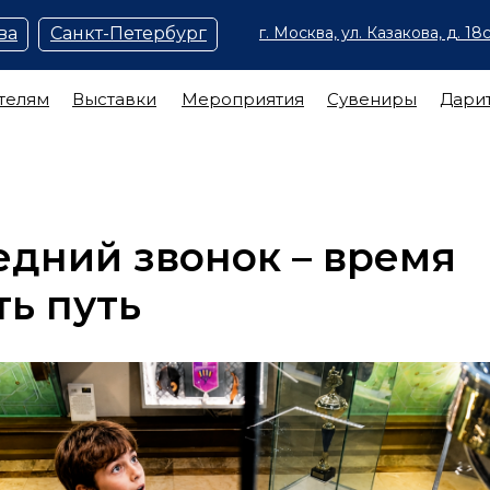
ва
Санкт-Петербург
г. Москва, ул. Казакова, д. 18с
телям
Выставки
Мероприятия
Сувениры
Дари
едний звонок – время
ь путь