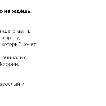
го не ждёшь.
анде, ставить
ны врачу,
 который хочет
начинали с
Истории,
.
взрослый и