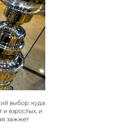
ий выбор: куда
т и взрослых, и
рая зажжёт