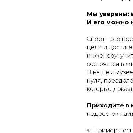
Мы уверены: 
И его можно 
Спорт – это пр
цели и достига
инженеру, учи
состояться в ж
В нашем музее
нуля, преодоле
которые доказы
Приходите в 
подросток найд
✨ Пример несг