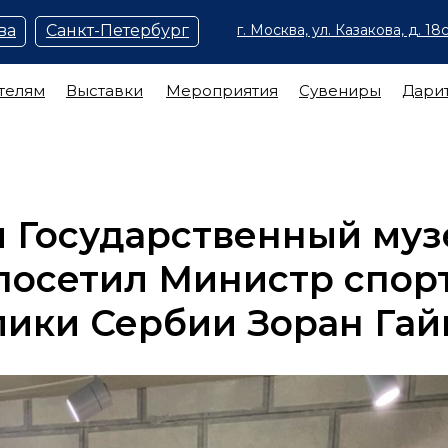
ва
Санкт-Петербург
г. Москва, ул. Казакова, д. 18с
телям
Выставки
Мероприятия
Сувениры
Дари
 Государственный муз
посетил Министр спор
ики Сербии Зоран Гай