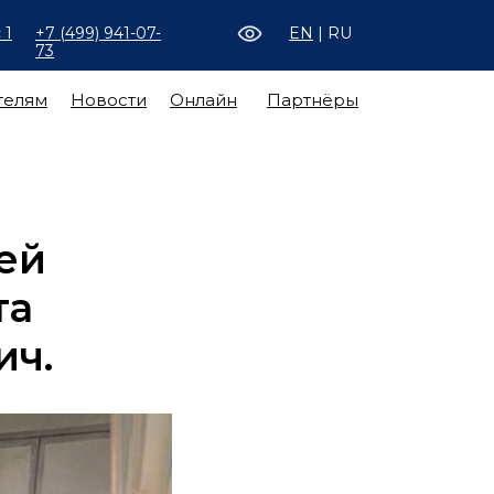
 1
+7 (499) 941-07-
EN
| RU
73
телям
Новости
Онлайн
Партнёры
ей
та
ич.