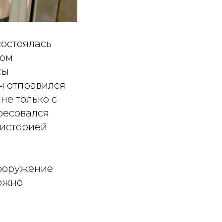
состоялась
гом
сы
ч отправился
не только с
ресовался
 историей
вооружение
можно