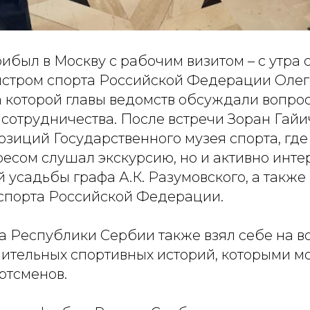
ибыл в Москву с рабочим визитом – с утра 
истром спорта Российской Федерации Оле
 которой главы ведомств обсуждали вопро
 сотрудничества. После встречи Зоран Гайи
озиций Государственного музея спорта, где 
есом слушал экскурсию, но и активно инте
 усадьбы графа А.К. Разумовского, а также
спорта Российской Федерации.
а Республики Сербии также взял себе на 
чительных спортивных историй, которыми 
ртсменов.