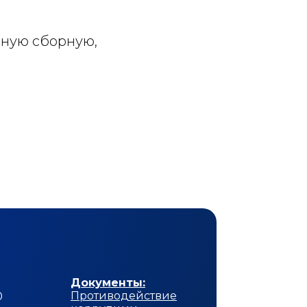
ьную сборную,
Документы:
Противодействие
0