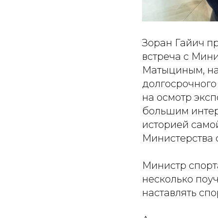
Зоран Гайич пр
встреча с Мин
Матыциным, на
долгосрочного
на осмотр эксп
большим интер
историей самой
Министерства 
Министр спорт
несколько поу
наставлять спо