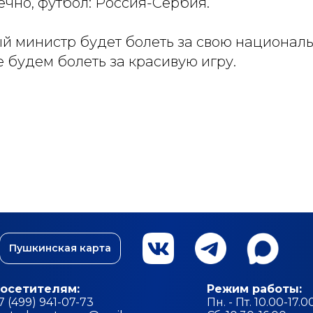
нечно, футбол: Россия-Сербия.
й министр будет болеть за свою национал
е будем болеть за красивую игру.
Пушкинская карта
осетителям:
Режим работы:
7 (499) 941-07-73
Пн. - Пт. 10.00-17.0