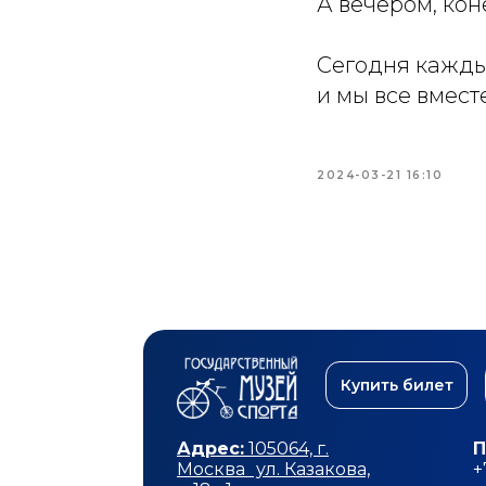
️А вечером, ко
Сегодня кажды
и мы все вмест
2024-03-21 16:10
Купить билет
Адрес:
105064, г.
П
Москва ул. Казакова,
+