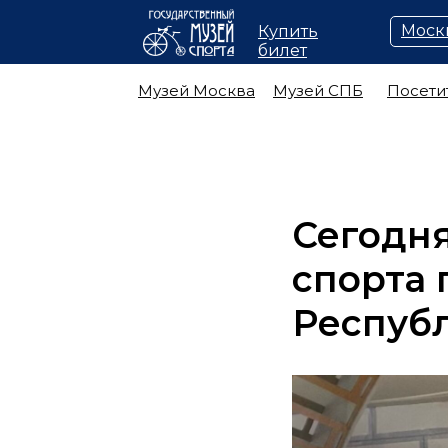
Моск
Купить
билет
Музей Москва
Музей СПБ
Посети
Сегодня
спорта 
Республ