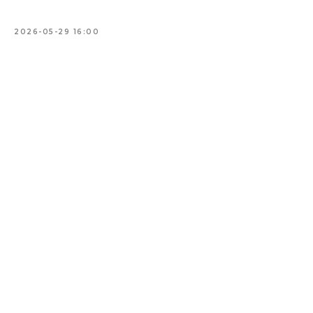
2026-05-29 16:00
Купить билет
Пушкинская
карта
Адрес:
105064, г.
Москва ул. Казакова,
д.18с 1
Проезд:
м.Курская