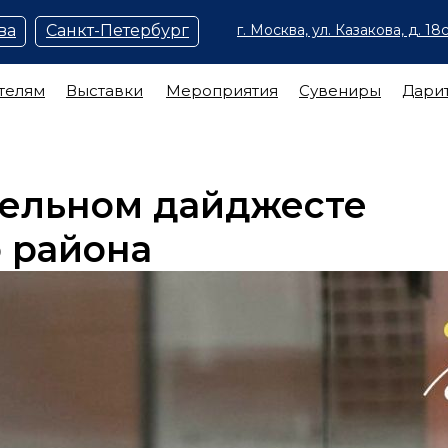
ва
Санкт-Петербург
г. Москва, ул. Казакова, д. 18с
телям
Выставки
Мероприятия
Сувениры
Дари
дельном дайджесте
 района