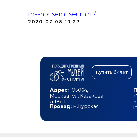
ma-housemuseum.ru/
2020-07-08 10:27
Купить билет
Адрес:
105064, г.
П
Москва ул. Казакова,
+
д.18с 1
m
Проезд:
м.Курская
i