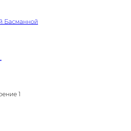
ой Басманной
.
оение 1