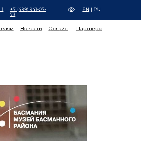
 1
+7 (499) 941-07-
EN
| RU
73
телям
Новости
Онлайн
Партнёры