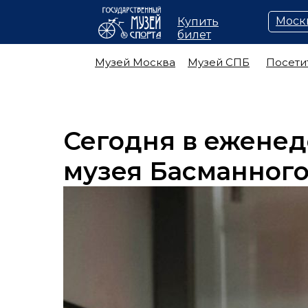
Моск
Купить
билет
Музей Москва
Музей СПБ
Посети
Сегодня в ежене
музея Басманного