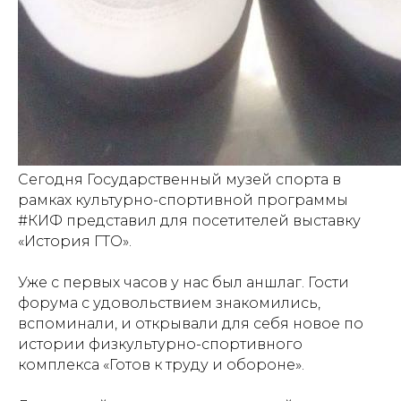
Сегодня Государственный музей спорта в
рамках культурно-спортивной программы
#КИФ представил для посетителей выставку
«История ГТО».
Уже с первых часов у нас был аншлаг. Гости
форума с удовольствием знакомились,
Купить билет
вспоминали, и открывали для себя новое по
истории физкультурно-спортивного
Пушкинская
комплекса «Готов к труду и обороне».
карта