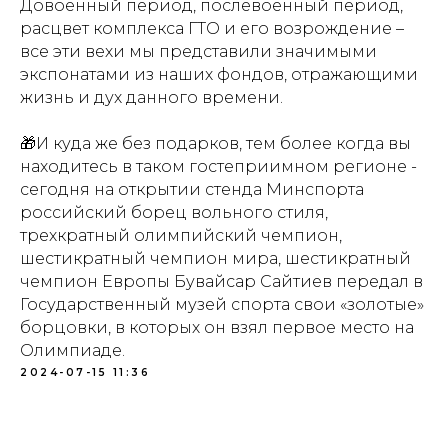
Довоенный период, послевоенный период,
Адрес:
105064, г.
расцвет комплекса ГТО и его возрождение –
Москва ул. Казакова,
все эти вехи мы представили значимыми
д.18с 1
Проезд:
м.Курская
экспонатами из наших фондов, отражающими
жизнь и дух данного времени.
Посетителям:
+7 (499) 941-07-73
metodsportsmus@mail.ru
🎁И куда же без подарков, тем более когда вы
info@museumsport.ru
находитесь в таком гостеприимном регионе -
сегодня на открытии стенда Минспорта
Режим работы:
Пн. - Пт. 10.00-17.00
российский борец вольного стиля,
Сб. 10.30-16.00
трехкратный олимпийский чемпион,
Вс. 10.00-17.00
шестикратный чемпион мира, шестикратный
чемпион Европы Бувайсар Сайтиев передал в
Документы:
Противодействие коррупции
Государственный музей спорта свои «золотые»
борцовки, в которых он взял первое место на
Олимпиаде.
2024-07-15 11:36