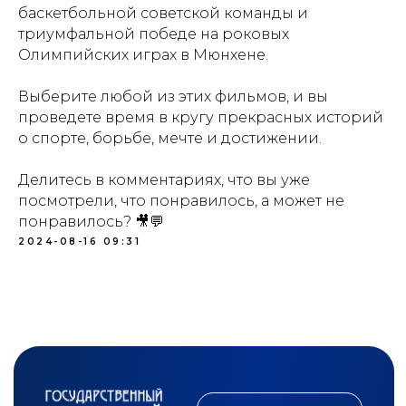
Пушкинская
баскетбольной советской команды и
карта
триумфальной победе на роковых
Олимпийских играх в Мюнхене.
Адрес:
105064, г.
Москва ул. Казакова,
д.18с 1
Выберите любой из этих фильмов, и вы
Проезд:
м.Курская
проведете время в кругу прекрасных историй
о спорте, борьбе, мечте и достижении.
Посетителям:
+7 (499) 941-07-73
metodsportsmus@mail.ru
Делитесь в комментариях, что вы уже
info@museumsport.ru
посмотрели, что понравилось, а может не
Режим работы:
понравилось? 🎥💬
Пн. - Пт. 10.00-17.00
2024-08-16 09:31
Сб. 10.30-16.00
Вс. 10.00-17.00
Документы:
Противодействие коррупции