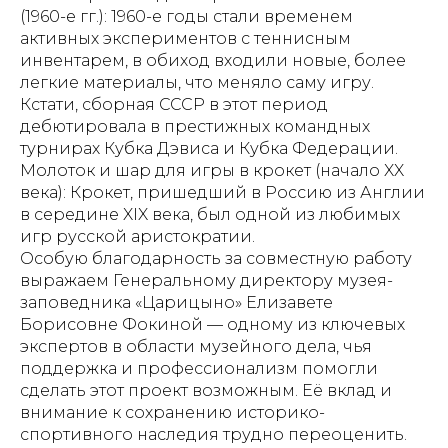
(1960-е гг.): 1960-е годы стали временем
активных экспериментов с теннисным
инвентарем, в обиход входили новые, более
легкие материалы, что меняло саму игру.
Кстати, сборная СССР в этот период
дебютировала в престижных командных
турнирах Кубка Дэвиса и Кубка Федерации.
Молоток и шар для игры в крокет (начало XX
века): Крокет, пришедший в Россию из Англии
в середине XIX века, был одной из любимых
игр русской аристократии.
Особую благодарность за совместную работу
выражаем Генеральному директору музея-
заповедника «Царицыно» Елизавете
Борисовне Фокиной — одному из ключевых
экспертов в области музейного дела, чья
поддержка и профессионализм помогли
сделать этот проект возможным. Её вклад и
внимание к сохранению историко-
спортивного наследия трудно переоценить.