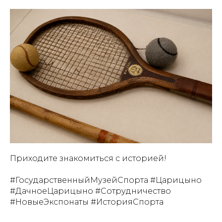
Приходите знакомиться с историей!
#ГосударственныйМузейСпорта #Царицыно
#ДачноеЦарицыно #Сотрудничество
#НовыеЭкспонаты #ИсторияСпорта