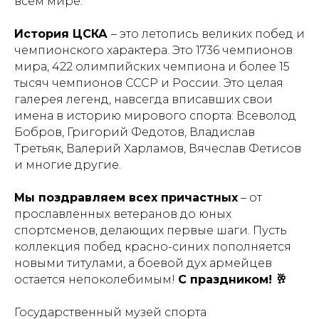
всем мире.
История ЦСКА
– это летопись великих побед и
чемпионского характера. Это 1736 чемпионов
мира, 422 олимпийских чемпиона и более 15
тысяч чемпионов СССР и России. Это целая
галерея легенд, навсегда вписавших свои
имена в историю мирового спорта: Всеволод
Бобров, Григорий Федотов, Владислав
Купить билет
Третьяк, Валерий Харламов, Вячеслав Фетисов
и многие другие.
Пушкинская
карта
Мы поздравляем всех причастных
– от
прославленных ветеранов до юных
Адрес:
105064, г.
спортсменов, делающих первые шаги. Пусть
Москва ул. Казакова,
коллекция побед красно-синих пополняется
д.18с 1
Проезд:
м.Курская
новыми титулами, а боевой дух армейцев
остается непоколебимым!
С праздником! 🥂
Посетителям:
+7 (499) 941-07-73
metodsportsmus@mail.ru
Государственный музей спорта