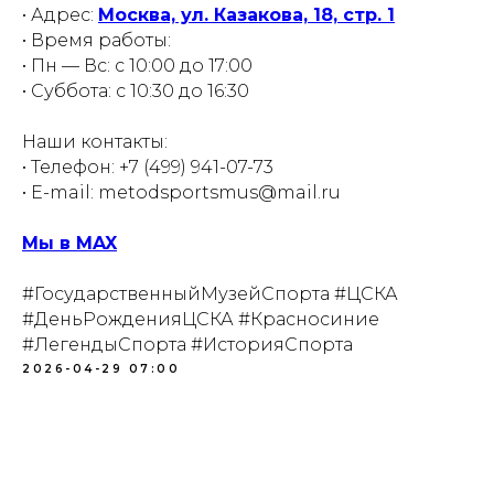
info@museumsport.ru
• Адрес:
Москва, ул. Казакова, 18, стр. 1
Режим работы:
• Время работы:
Пн. - Пт. 10.00-17.00
• Пн — Вс: с 10:00 до 17:00
Сб. 10.30-16.00
• Суббота: с 10:30 до 16:30
Вс. 10.00-17.00
Наши контакты:
Документы:
Противодействие коррупции
• Телефон: +7 (499) 941-07-73
• E-mail: metodsportsmus@mail.ru
Мы в MAX
#ГосударственныйМузейСпорта #ЦСКА
#ДеньРожденияЦСКА #Красносиние
#ЛегендыСпорта #ИсторияСпорта
2026-04-29 07:00