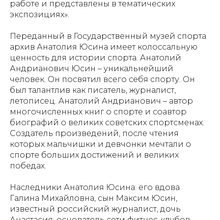
работе и представлены в тематических
экспозициях».
Переданный в Государственный музей спорта
архив Анатолия Юсина имеет колоссальную
ценность для истории спорта. Анатолий
Андрианович Юсин – уникальнейший
человек. Он посвятил всего себя спорту. Он
был талантлив как писатель, журналист,
летописец. Анатолий Андрианович – автор
многочисленных книг о спорте и соавтор
биографий о великих советских спортсменах.
Создатель произведений, после чтения
которых мальчишки и девчонки мечтали о
спорте больших достижений и великих
победах.
Наследники Анатолия Юсина: его вдова
Галина Михайловна, сын Максим Юсин,
известный российский журналист, дочь
Анастасия, основатель сети фитнес-клубов