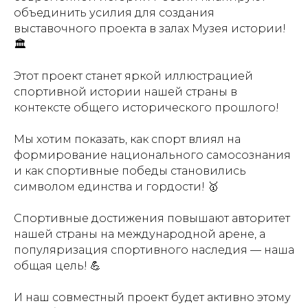
объединить усилия для создания
выставочного проекта в залах Музея истории!
🏛️
Этот проект станет яркой иллюстрацией
спортивной истории нашей страны в
контексте общего исторического прошлого!
Мы хотим показать, как спорт влиял на
формирование национального самосознания
и как спортивные победы становились
символом единства и гордости! 🥇
Купить билет
Спортивные достижения повышают авторитет
Пушкинская
нашей страны на международной арене, а
карта
популяризация спортивного наследия — наша
общая цель! 💪
Адрес:
105064, г.
Москва ул. Казакова,
И наш совместный проект будет активно этому
д.18с 1