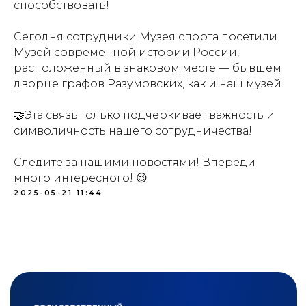
Проезд:
м.Курская
способствовать!
Посетителям:
Сегодня сотрудники Музея спорта посетили
+7 (499) 941-07-73
metodsportsmus@mail.ru
Музей современной истории России,
info@museumsport.ru
расположенный в знаковом месте — бывшем
дворце графов Разумовских, как и наш музей!
Режим работы:
Пн. - Пт. 10.00-17.00
Сб. 10.30-16.00
🤝Эта связь только подчеркивает важность и
Вс. 10.00-17.00
символичность нашего сотрудничества!
Документы:
Следите за нашими новостями! Впереди
Противодействие коррупции
много интересного! 😉
2025-05-21 11:44