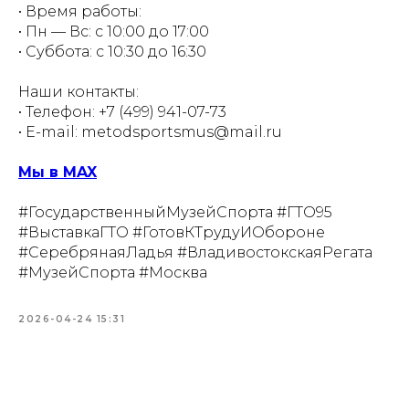
• Время работы:
Посетителям:
• Пн — Вс: с 10:00 до 17:00
+7 (499) 941-07-73
• Суббота: с 10:30 до 16:30
metodsportsmus@mail.ru
info@museumsport.ru
Наши контакты:
Режим работы:
• Телефон: +7 (499) 941-07-73
Пн. - Пт. 10.00-17.00
• E-mail: metodsportsmus@mail.ru
Сб. 10.30-16.00
Вс. 10.00-17.00
Мы в MAX
Документы:
Противодействие коррупции
#ГосударственныйМузейСпорта #ГТО95
#ВыставкаГТО #ГотовКТрудуИОбороне
#СеребрянаяЛадья #ВладивостокскаяРегата
#МузейСпорта #Москва
2026-04-24 15:31