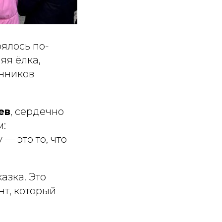
ялось по-
яя ёлка,
анников
ев
, сердечно
м:
— это то, что
азка. Это
т, который