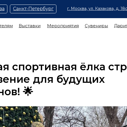
ва
Санкт-Петербург
г. Москва, ул. Казакова, д. 18с
телям
Выставки
Мероприятия
Сувениры
Дари
ая спортивная ёлка ст
вение для будущих
ов! 🌟