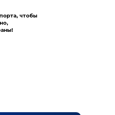
порта, чтобы
но,
раны!