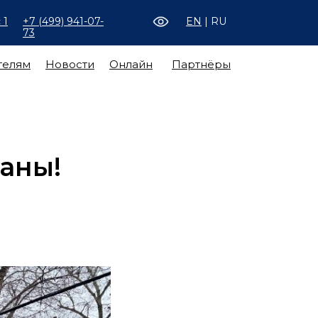
 1
+7 (499) 941-07-
EN
| RU
73
телям
Новости
Онлайн
Партнёры
раны!