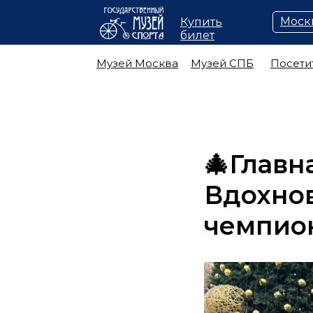
Моск
Купить
билет
Музей Москва
Музей СПБ
Посети
🎄Главн
Вдохно
чемпион