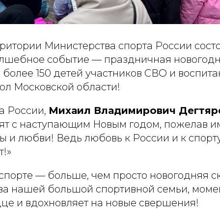
рритории Министерства спорта России состо
лшебное событие — праздничная новогодн
более 150 детей участников СВО и воспит
ол Московской области!
а России,
Михаил Владимирович Дегтяр
ят с наступающим Новым годом, пожелав и
 и любви! Ведь любовь к России и к спорту 
т!»
спорте — больше, чем просто новогодняя ск
ва нашей большой спортивной семьи, момен
дце и вдохновляет на новые свершения!