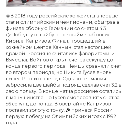
🙌В 2018 году российские хоккеисты впервые
стали олимпийскими чемпионами, обыграв в
финале сборную Германии со счетом 4:3.
👉Победную шайбу в овертайме забросил
Кирилл Капризов. Финал, прошедший в
хоккейном центре Каннын, стал настоящей
драмой. Россияне считались фаворитами, и
Вячеслав Войнов открыл счет за секунду до
конца первого периода. Немцы сравняли счет
во втором периоде, но Никита Гусев вновь
вывел Россию вперед. Однако Германия
забросила две шайбы подряд, сделав счет 3:2 в
свою пользу. В конце матча россияне остались
в меньшинстве, но Гусев смог сравнять счет за
56 секунд до конца. В овертайме Капризов
поставил золотую точку, 🎉 принеся России
первую победу на Олимпийских играх с 1992
года.