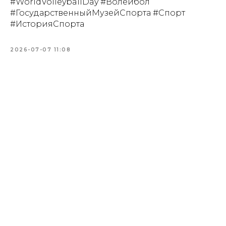
#WorldVolleyballDay #Волейбол
#ГосударственныйМузейСпорта #Спорт
#ИсторияСпорта
2026-07-07 11:08
Купить билет