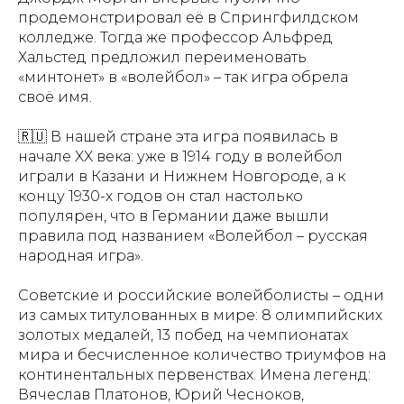
продемонстрировал её в Спрингфилдском
колледже. Тогда же профессор Альфред
Хальстед предложил переименовать
«минтонет» в «волейбол» – так игра обрела
своё имя.
🇷🇺 В нашей стране эта игра появилась в
начале XX века: уже в 1914 году в волейбол
играли в Казани и Нижнем Новгороде, а к
концу 1930-х годов он стал настолько
популярен, что в Германии даже вышли
правила под названием «Волейбол – русская
народная игра».
Советские и российские волейболисты – одни
из самых титулованных в мире: 8 олимпийских
золотых медалей, 13 побед на чемпионатах
мира и бесчисленное количество триумфов на
континентальных первенствах. Имена легенд:
Вячеслав Платонов, Юрий Чесноков,